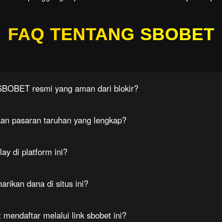
FAQ TENTANG SBOBET
SBOBET resmi yang aman dari blokir?
akan pasaran taruhan yang lengkap?
y di platform ini?
rikan dana di situs ini?
mendaftar melalui link sbobet ini?