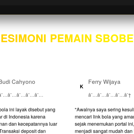
TESIMONI PEMAIN SBOBE
Budi Cahyono
Ferry Wijaya
K
â˜…â˜…â˜…â˜…â˜…
â˜…â˜…â˜…â˜…â˜†
bola ini layak disebut yang
"Awalnya saya sering kesul
ar di Indonesia karena
mencari link bola yang aman
nan dan kecepatannya luar
sejak menemukan portal ini,
 Transaksi deposit dan
menjadi sangat mudah dan