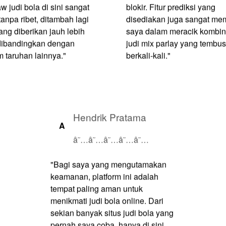
w judi bola di sini sangat
blokir. Fitur prediksi yang
tanpa ribet, ditambah lagi
disediakan juga sangat me
ang diberikan jauh lebih
saya dalam meracik kombin
 dibandingkan dengan
judi mix parlay yang tembus
m taruhan lainnya."
berkali-kali."
Hendrik Pratama
A
â˜…â˜…â˜…â˜…â˜…
"Bagi saya yang mengutamakan
keamanan, platform ini adalah
tempat paling aman untuk
menikmati judi bola online. Dari
sekian banyak situs judi bola yang
pernah saya coba, hanya di sini