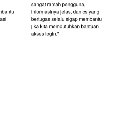
sangat ramah pengguna,
mbantu
informasinya jelas, dan cs yang
asi
bertugas selalu sigap membantu
jika kita membutuhkan bantuan
akses login."