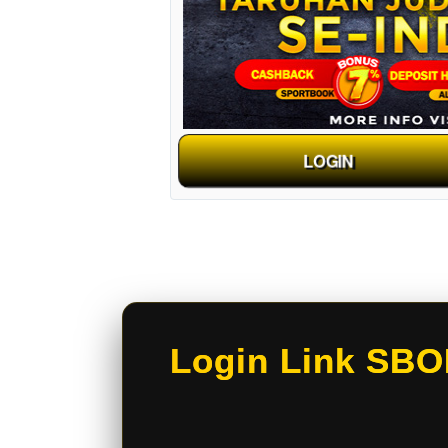
LOGIN
Login Link SBO