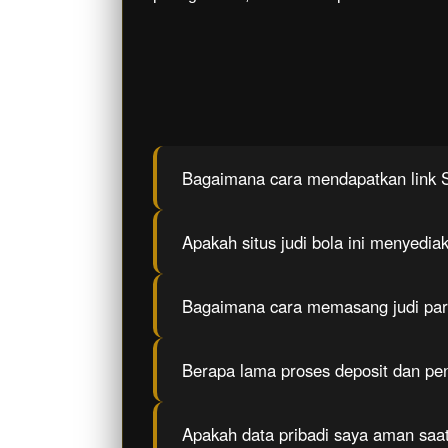
Bagaimana cara mendapatkan link 
Apakah situs judi bola ini menyedi
Bagaimana cara memasang judi parla
Berapa lama proses deposit dan pena
Apakah data pribadi saya aman saat 