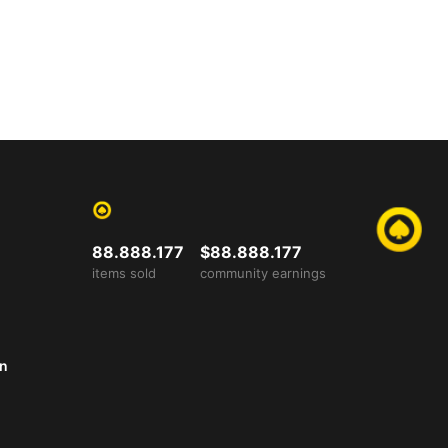
88.888.177
$88.888.177
items sold
community earnings
on