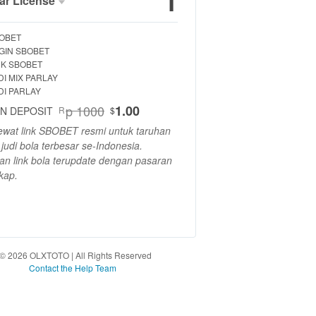
1
ar License
1
lar License
$
SELECTED
luded:
OBET
luded:
by you or one client, in a single end
GIN SBOBET
luded:
NK SBOBET
uct which end users
are not
charged for.
luded:
DI MIX PARLAY
otal price includes the item price and a
luded:
DI PARLAY
 fee.
p 1000
1.00
IN DEPOSIT
R
$
lewat link SBOBET resmi untuk taruhan
s judi bola terbesar se-Indonesia.
an link bola terupdate dengan pasaran
kap.
s in US dollars and excludes tax and handling
fees
© 2026 OLXTOTO | All Rights Reserved
Contact the Help Team