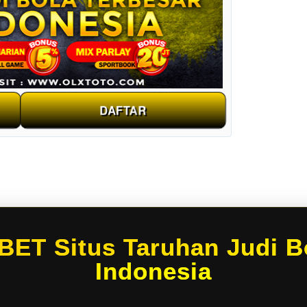
DAFTAR
BET Situs Taruhan Judi Bo
Indonesia