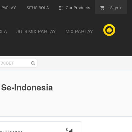
X PARLAY
SITUS BOLA
Our Products
Sign In
OLA
JUDI MIX PARLAY
MIX PARLAY
Search
 Se-Indonesia
$