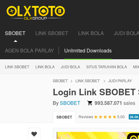
SBOBET
LINK SBOBET
LINK BOLA
JUDI BOL
AGEN BOLA PARLAY
Unlimited Downloads
LINK SBOBET
LINK BOLA
JUDI BOLA
SITUS TARUHAN BOLA
MI
SBOBET
LINK SBOBET
JUDI PARLAY
Login Link SBOBET S
By
SBOBET
993.587.071
sales
5.00
Reviews
5.00
SBOBET
26.5K
stars