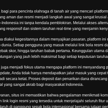
a bagi para pencinta olahraga di tanah air yang mencari platfor
ng aman dan resmi menjadi langkah awal yang sangat krusial 
e-Indonesia ini tanpa kendala pemblokiran. Melalui akses altern
ng responsif dan sistem taruhan real-time yang menjamin ke
ma diakui kegesitannya dalam menyajikan pasaran, platform in
top dunia. Setiap pengguna yang masuk melalui link bola resmi 
 tebak skor, hingga taruhan babak pertama. Keunggulan utama dar
ntungan yang jauh lebih maksimal bagi setiap keputusan taruh
juga menjadi fokus utama mengapa platform ini menyandang pre
pdate, Anda tidak hanya mendapatkan jalur masuk yang cepat te
di secara ketat. Proses deposit dan penarikan dana dirancang 
l yang sangat akrab bagi masyarakat Indonesia.
yanan, situs ini memastikan bahwa pengalaman menikmati kompe
n link login resmi yang tersedia untuk menjelajahi seluruh fit
taruh di panggung sepak bola internasional bersama jutaan pema